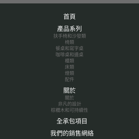
首頁
產品系列
扶手椅和沙發類
椅類
餐桌和寫字桌
咖啡桌和邊桌
櫃類
床類
燈類
配件
關於
關於
非凡的設計
棕櫚木和可持續性
全承包項目
我們的銷售網絡