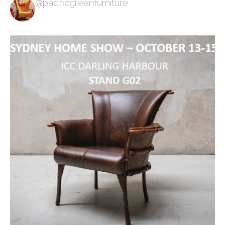
@pacificgreenfurniture