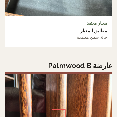
معيار معتمد
مطابق للمعيار
حالة سطح معتمدة
عارضة Palmwood B