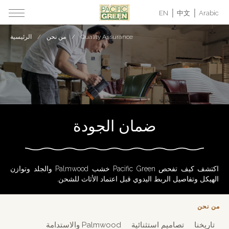
EN
中文
Arabic
Quality Assurance
من نحن
الرئيسية
ضمان الجودة
اكتشف كيف تفحص Pacific Green خشب Palmwood والجلد وتوازن
الهيكل وتفاصيل الربط اليدوي قبل اعتماد الأثاث للشحن.
من نحن
تاريخنا
تصاميم استثنائية
Palmwood والاستدامة