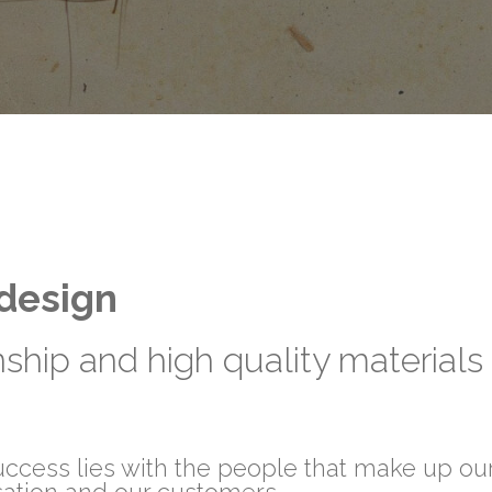
 design.
hip and high quality materials.
success lies with the people that make up our
sation and our customers.