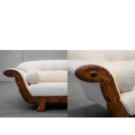
اش البوكليه الإيطالي ناعم