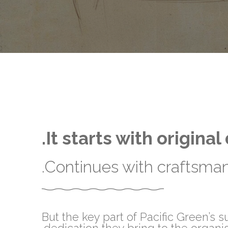
It starts with original
Continues with craftsmans
But the key part of Pacific Green’s 
dedication they bring to the organi