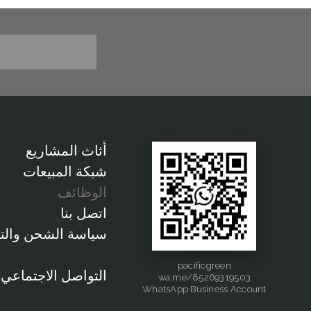
أثاث المشاريع
شبكة المبيعات
الوظائف
اتصل بنا
سياسة الشحن والت
pacificgreen
التواصل الاجتماعي
wa.me/85269319503
WhatsApp Business Account