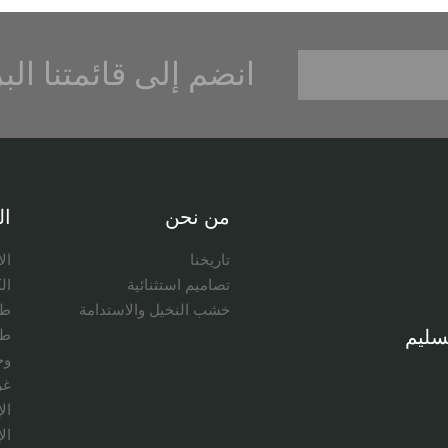
انضم إلى قائمتنا الب
من نحن
ال
تاريخنا
ال
تصاميم استثنائية
ال
خشب النخيل والاستدامة
طا
سليم
طا
وح
غر
ال
ال