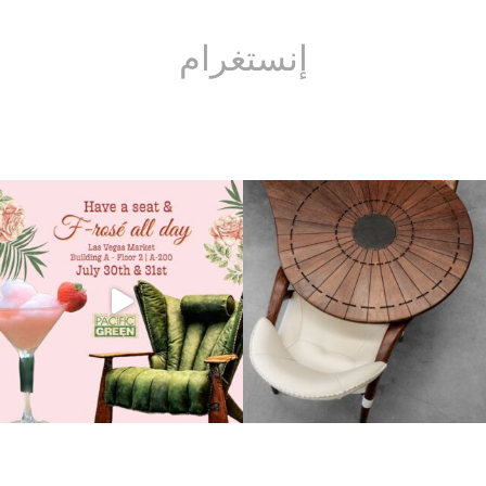
إنستغرام
يصنع أثاث Pacific Green يدويا بعناية فائقة
ترخ واستعد لخوض التجربة
يا له من تصميم جذاب! قم