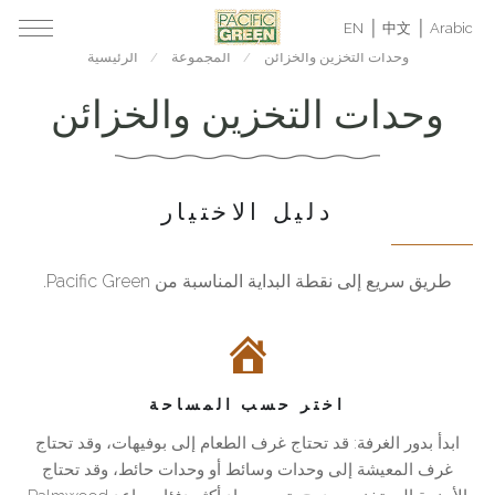
EN
中文
Arabic
وحدات التخزين والخزائن
المجموعة
الرئيسية
وحدات التخزين والخزائن
دليل الاختيار
طريق سريع إلى نقطة البداية المناسبة من Pacific Green.
كيفية
وحدات
اختيار
التخزين
قطع
والخزائن
التخزين
للمنازل
اختر حسب المساحة
ابدأ
الفاخرة
بدور
وأجنحة
ابدأ بدور الغرفة: قد تحتاج غرف الطعام إلى بوفيهات، وقد تحتاج
الغرفة:
الضيافة
غرف المعيشة إلى وحدات وسائط أو وحدات حائط، وقد تحتاج
أفضل
قد
يجب