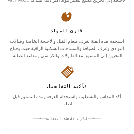
الأجنحة إلى تخزين مدمج بتعبير مواد أكثر دفئا. يساعد Palmwood
المساحات
أن
تحتاج
هذه القطع على أن تبدو مقصودة لا مخفية.
للخزائن
تنظم
غرف
الغرفة
الطعام
استخدم
إلى
هذه
دون
قارن المواد
أن
الفئة
بوفيهات،
استخدم هذه الفئة لغرف طعام الفلل والأجنحة الخاصة وصالات
وقد
تبدو
لغرف
النوادي وغرف الضيافة والمساحات السكنية الراقية حيث يحتاج
تحتاج
طعام
وظيفية
التخزين إلى التنسيق مع الطاولات والكراسي ومقاعد الصالة.
فقط.
غرف
الفلل
تستخدم
المعيشة
والأجنحة
إلى
خزائن
الخاصة
وحدات
Pacific
وصالات
Green
وسائط
النوادي
تأكيد التفاصيل
أو
طابع
وغرف
أكد المقاس والتشطيب واستخدام الغرفة ومدة التسليم قبل
وحدات
الضيافة
Palmwood
الطلب.
حائط،
والنسب
والمساحات
وقد
السكنية
والتفاصيل
قارن نقطة البداية
تحتاج
الراقية
المصنوعة
حيث
بحرفية
الأجنحة