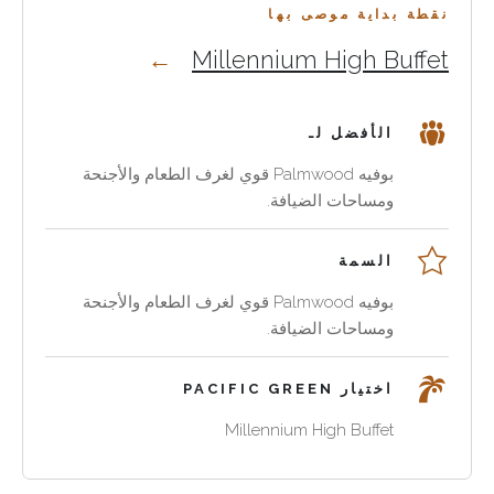
إلى
يحتاج
لجعل
نقطة بداية موصى بها
تخزين
التخزين
التخزين
Millennium High Buffet
إلى
جزءا
مدمج
من
بتعبير
التنسيق
مع
لغة
مواد
الأفضل لـ
أكثر
الداخل.
الطاولات
دفئا.
والكراسي
بوفيه Palmwood قوي لغرف الطعام والأجنحة
يساعد
ومقاعد
ومساحات الضيافة.
الصالة.
Palmwood
هذه
السمة
القطع
على
بوفيه Palmwood قوي لغرف الطعام والأجنحة
أن
ومساحات الضيافة.
تبدو
مقصودة
اختيار PACIFIC GREEN
لا
مخفية.
Millennium High Buffet