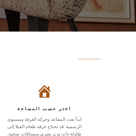
كيفية
طاولات
اختيار
الطعام
طاولة
للفلل
طعام
والمنتجعات
من
وغرف
اختر حسب المساحة
Palmwood
الطعام
ابدأ بعدد المقاعد وحركة الغرفة ومستوى
ابدأ
الخاصة
الرسمية. قد تحتاج غرفة طعام الفيلا إلى
بعدد
تحتاج
طاولة ذات وزن بصري ومسافات سخية،