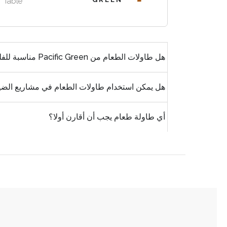
Table
والتنوع
يجب
قد
الطبيعي
أن
يعطي
لدعم
تبدو
المنتجع
البيئات
أسئلة
مصنوعة
أو
السكنية
هل طاولات الطعام من Pacific Green مناسبة للفلل؟
يطرحها
بحرفية
النادي
والضيافة
المشترون
لا
الخاص
معا.
كثيرا
مجهولة.
هل يمكن استخدام طاولات الطعام في مشاريع الضي
الأولوية
نسق
للمتانة
الطاولة
والاستخدام
أي طاولة طعام يجب أن أقارن أولا؟
مع
المتكرر
كراسي
وتشطيب
الطعام
يكتسب
أو
شخصية
الكراسي
مع
بذراعين
الوقت.
من
Pacific