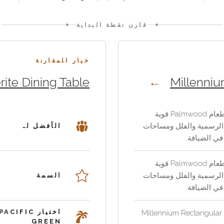
بحرفية لا مجهولة. نسق الطاولة مع كراسي
الطعام أو الكراسي بذراعين من Pacific
قارن نقطة البداية
Green عندما يحتاج المشروع إلى إعداد
طعام كامل.
خيار للمقارنة
rite Dining Table
Millenniu
طاولة طعام Palmwood قوية
الرسمية والفلل ومساحات
الأفضل لـ
في الضيافة.
طاولة طعام Palmwood قوية
الرسمية والفلل ومساحات
السمة
في الضيافة.
اختيار PACIFIC
Millennium Rectangular
GREEN