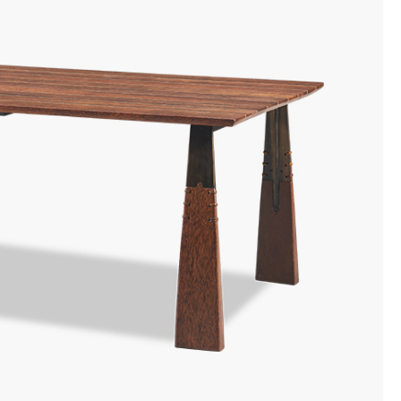
Green
عندما
يحتاج
المشروع
إلى
إعداد
طعام
كامل.