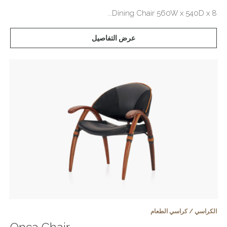
Dining Chair 560W x 540D x 8...
عرض التفاصيل
الكراسي / كراسي الطعام
Onca Chair