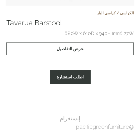
الكراسي / كراسي البار
Tavarua Barstool
680W x 610D x 940H (mm) 27W ...
عرض التفاصيل
اطلب استشارة
إنستغرام
@pacificgreenfurniture