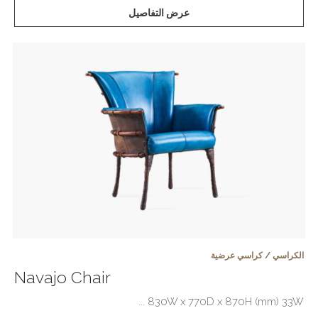
عرض التفاصيل
الكراسي / كراسي عرضية
Navajo Chair
830W x 770D x 870H (mm) 33W ...