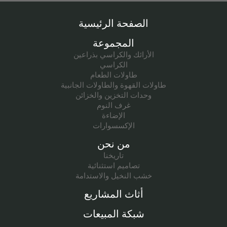
الصفحة الرئيسية
المجموعة
الأرائك والكراسي بذراعين
الكراسي
طاولات الطعام
طاولات القهوة والطاولات الجانبية
وحدات التخزين والخزائن
غرف النوم
الإضاءة
الإكسسوارات
من نحن
تاريخنا
تصاميم استثنائية
خشب النخيل والاستدامة
أثاث المشاريع
شبكة المبيعات