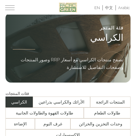
EN
中文
Arabic
فئة المتجر
الكراسي
تصفح منتجات الكراسي مع أسعار RRP وصور المنتجات
وصفحات التفاصيل للاستشارة.
فئات المنتجات
المنتجات الرائجة
الأرائك والكراسي بذراعين
الكراسي
طاولات الطعام
طاولات القهوة والطاولات الجانبية
وحدات التخزين والخزائن
غرف النوم
الإضاءة
الإكسسوارات