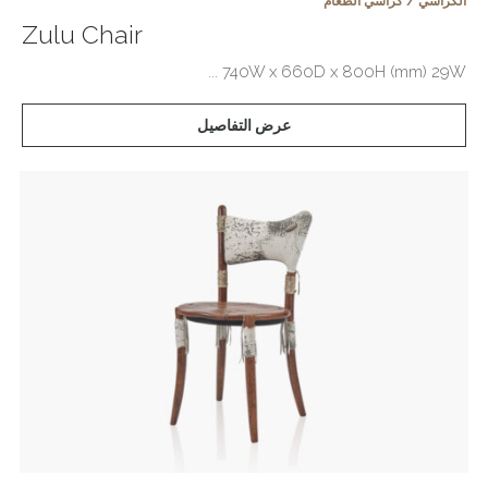
الكراسي / كراسي الطعام
Zulu Chair
740W x 660D x 800H (mm) 29W ...
عرض التفاصيل