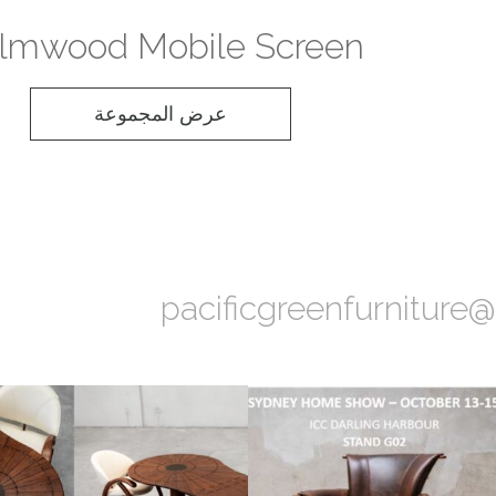
lmwood Mobile Screen
عرض المجموعة
@pacificgreenfurniture
والأسلوب إلى غرفة الطعام
خشب نخيل مستدام. جلد إيطالي. مجموعة Isle D
اس