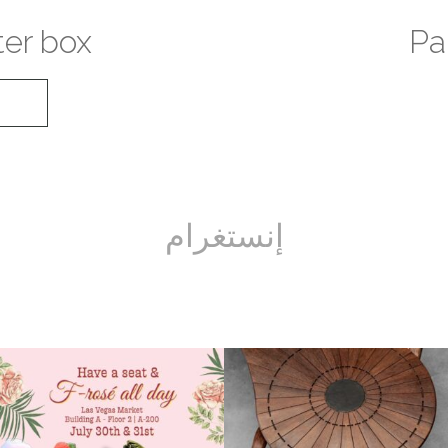
er box
Pa
إنستغرام
يصنع أثاث Pacific Green يدويا بعناية فائقة
ترخ واستعد لخوض التجربة
يا له من تصميم جذاب! قم