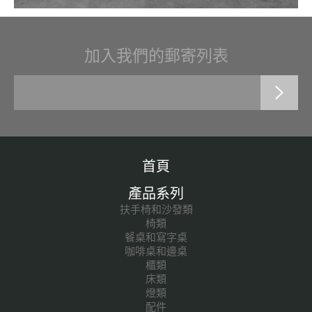
加入我們的郵寄列表
首頁
產品系列
扶手椅和沙發類
椅類
餐桌和寫字桌
咖啡桌和邊桌
櫃類
床類
燈類
配件