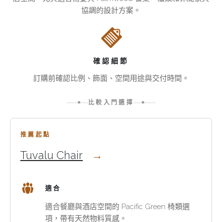
椅
不
景：
類
協調的設計方案。
只
餐
適
是
椅
合
外
需
哪
形
要
些
好
長
確認細節
空
看。
時
訂購前確認比例、飾面、空間用途與交付時間。
間
Pacific
間
Green
舒
這
比較入門選擇
椅
適
個
類
與
分
結
正
類
推薦起點
合
確
適
Tuvalu Chair
Palmwood
桌
合
質
高，
別
感、
休
墅
適合
皮
閒
餐
革
椅
廳、
適合餐廳與酒店空間的 Pacific Green 椅類選
舒
需
私
項，帶有天然物料質感。