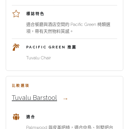
適
要
人
度
靈
套
標誌特色
與
活
房、
手
擺
餐
適合餐廳與酒店空間的 Pacific Green 椅類選
工
放，
廳、
項，帶有天然物料質感。
比
吧
吧
例，
椅
台、
PACIFIC GREEN 推薦
讓
或
休
空
吧
閒
Tuvalu Chair
間
台
區
更
座
與
精
椅
酒
緻
則
店
比較選項
也
要
空
Tuvalu Barstool
更
確
間，
耐
認
尤
用。
高
其
適合
度
適
與
合
Palmwood 與皮革吧椅，適合中島、別墅吧台