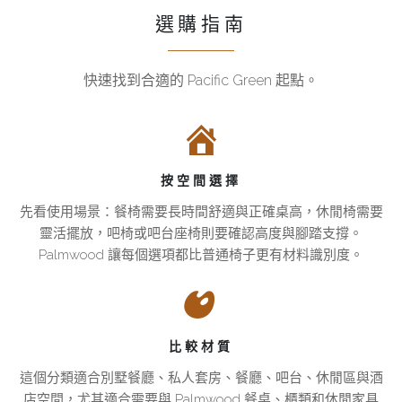
選購指南
快速找到合適的 Pacific Green 起點。
如
適
何
合
按
別
空
墅、
按空間選擇
間
餐
選
廳
先看使用場景：餐椅需要長時間舒適與正確桌高，休閒椅需要
擇
與
靈活擺放，吧椅或吧台座椅則要確認高度與腳踏支撐。
椅
酒
Palmwood 讓每個選項都比普通椅子更有材料識別度。
類
店
空
先
間
看
的
使
比較材質
Pacific
椅
用
Green
這個分類適合別墅餐廳、私人套房、餐廳、吧台、休閒區與酒
類，
場
店空間，尤其適合需要與 Palmwood 餐桌、櫃類和休閒家具