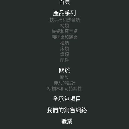
首頁
產品系列
扶手椅和沙發類
椅類
餐桌和寫字桌
咖啡桌和邊桌
櫃類
床類
燈類
配件
關於
關於
非凡的設計
棕櫚木和可持續性
全承包項目
我們的銷售網絡
職業