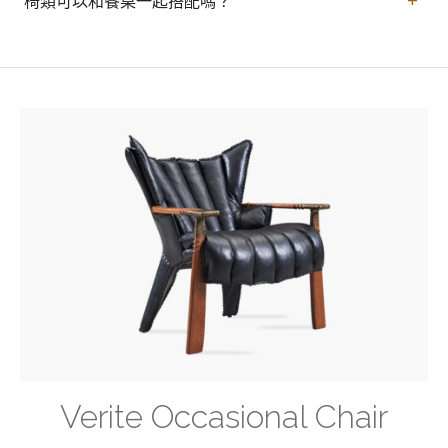
材
方
椅類可以和餐桌一起搭配嗎？
料
案。
識
別
度。
Verite Occasional Chair