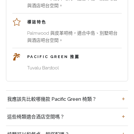
腳
需
與酒店吧台空間。
踏
要
支
與
標誌特色
撐。
Palmwood
Palmwood 與皮革吧椅，適合中島、別墅吧台
Palmwood
餐
與酒店吧台空間。
讓
桌、
每
櫃
個
類
PACIFIC GREEN 推薦
選
和
Tuvalu Barstool
項
休
都
閒
比
家
普
具
買
通
協
我應該先比較哪幾款 Pacific Green 椅類？
家
椅
調
常
子
的
見
這些椅類適合酒店空間嗎？
更
設
問
有
計
題