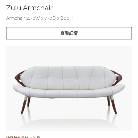
Zulu Armchair
Armchair 1170W x 770D x 800H...
查看詳情