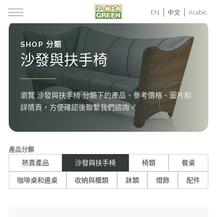
EN
中文
Arabic
SHOP 分類
沙發與扶手椅
瀏覽 沙發與扶手椅 分類下的產品、參考價格、圖片和
詳情頁，方便確認後聯繫我們諮詢。
產品分類
熱賣產品
沙發與扶手椅
椅類
餐桌
咖啡桌和邊桌
收納與櫃類
牀類
燈飾
配件