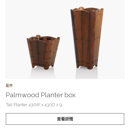
配件
Palmwood Planter box
Tall Planter 430W x 430D x 9...
查看詳情