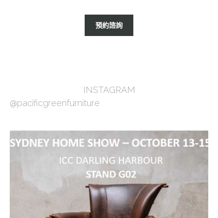
預約諮詢
INSTAGRAM
@pacificgreenfurniture