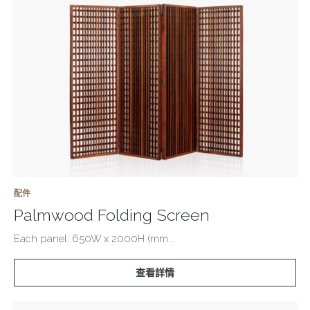
配件
Palmwood Folding Screen
Each panel: 650W x 2000H (mm...
查看詳情