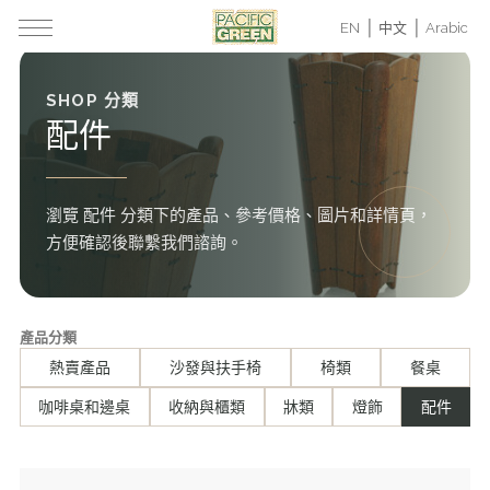
EN
中文
Arabic
SHOP 分類
配件
瀏覽 配件 分類下的產品、參考價格、圖片和詳情頁，
方便確認後聯繫我們諮詢。
產品分類
熱賣產品
沙發與扶手椅
椅類
餐桌
咖啡桌和邊桌
收納與櫃類
牀類
燈飾
配件