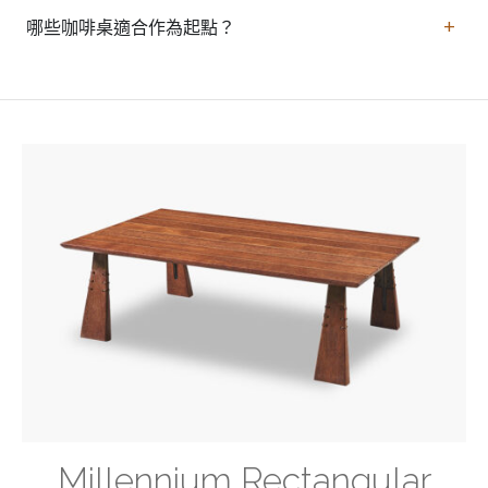
迫
與
題
家
實
哪些咖啡桌適合作為起點？
具。
用
台
面。
Millennium Rectangular