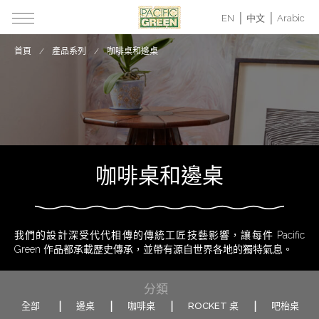
EN
中文
Arabic
首頁
產品系列
咖啡桌和邊桌
咖啡桌和邊桌
我們的設計深受代代相傳的傳統工匠技藝影響，讓每件 Pacific
Green 作品都承載歷史傳承，並帶有源自世界各地的獨特氣息。
分類
全部
邊桌
咖啡桌
ROCKET 桌
吧枱桌