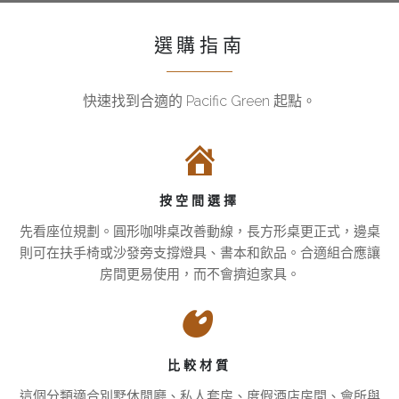
選購指南
快速找到合適的 Pacific Green 起點。
如
適
何
合
選
休
擇
閒
按空間選擇
咖
座
啡
位
先看座位規劃。圓形咖啡桌改善動線，長方形桌更正式，邊桌
桌
區、
則可在扶手椅或沙發旁支撐燈具、書本和飲品。合適組合應讓
和
別
房間更易使用，而不會擠迫家具。
邊
墅
桌
與
套
先
房
看
比較材質
的
座
這個分類適合別墅休閒廳、私人套房、度假酒店房間、會所與