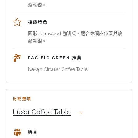
類
邊
廳、
鬆動線。
將
桌
私
Palmwood
則
人
標誌特色
木
可
套
紋、
在
房、
圓形 Palmwood 咖啡桌，適合休閒座位區與放
手
扶
度
鬆動線。
工
手
假
尺
椅
酒
PACIFIC GREEN 推薦
度
或
店
與
沙
房
Navajo Circular Coffee Table
天
發
間、
然
旁
會
溫
支
所
度
撐
與
比較選項
帶
燈
酒
Luxor Coffee Table
入
具、
店
沙
書
空
發
本
間，
適合
組
和
讓