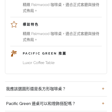
合、
飲
沙
精緻 Palmwood 咖啡桌，適合正式客廳與接待
閱
品。
發
式佈局。
讀
合
組
角
適
合
標誌特色
與
組
擁
精緻 Palmwood 咖啡桌，適合正式客廳與接待
酒
合
有
式佈局。
店
應
比
休
讓
普
閒
房
通
PACIFIC GREEN 推薦
區。
間
桌
Luxor Coffee Table
更
類
易
更
使
強
用，
的
買
而
材
我應該選圓形還是長方形咖啡桌？
家
不
料
常
會
故
見
Pacific Green 邊桌可以和燈飾搭配嗎？
擠
事
問