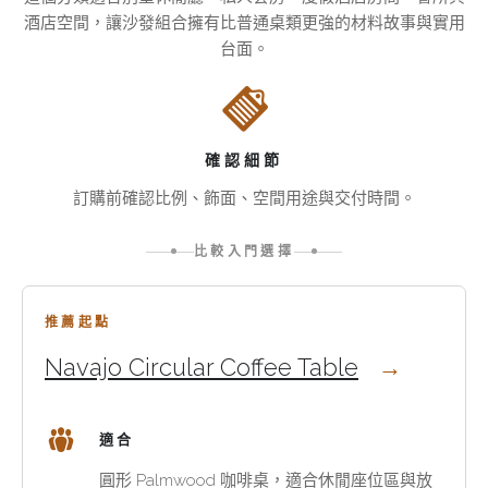
這
咖
位
些
酒店空間，讓沙發組合擁有比普通桌類更強的材料故事與實用
啡
規
桌
台面。
桌
劃。
類
和
圓
適
邊
形
合
桌，
咖
的
有
啡
確認細節
空
助
桌
訂購前確認比例、飾面、空間用途與交付時間。
間
界
改
定
善
這
比較入門選擇
房
動
個
間
線，
分
使
長
類
推薦起點
用
方
適
Navajo Circular Coffee Table
方
形
合
式。
桌
別
Pacific
更
墅
適合
Green
正
休
桌
式，
閒
圓形 Palmwood 咖啡桌，適合休閒座位區與放