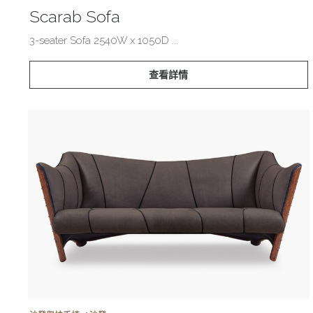
Scarab Sofa
3-seater Sofa 2540W x 1050D ...
查看詳情