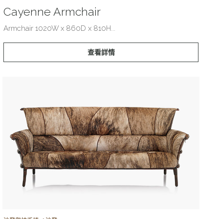
Cayenne Armchair
Armchair 1020W x 860D x 810H...
查看詳情