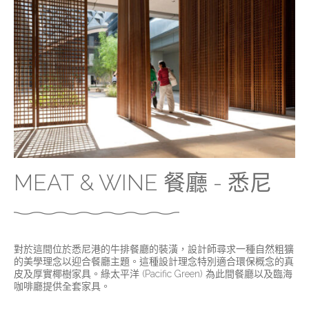
MEAT & WINE 餐廳 - 悉尼
對於這間位於悉尼港的牛排餐廳的裝潢，設計師尋求一種自然粗獷
的美學理念以迎合餐廳主題。這種設計理念特別適合環保概念的真
皮及厚實椰樹家具。綠太平洋 (Pacific Green) 為此間餐廳以及臨海
咖啡廳提供全套家具。