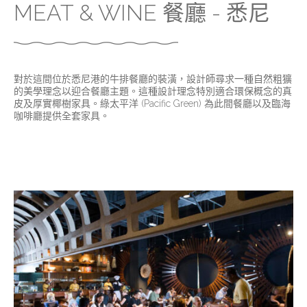
MEAT & WINE 餐廳 - 悉尼
對於這間位於悉尼港的牛排餐廳的裝潢，設計師尋求一種自然粗獷
的美學理念以迎合餐廳主題。這種設計理念特別適合環保概念的真
皮及厚實椰樹家具。綠太平洋 (Pacific Green) 為此間餐廳以及臨海
咖啡廳提供全套家具。