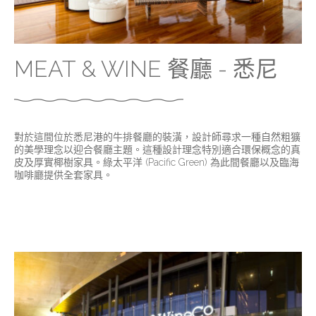
MEAT & WINE 餐廳 - 悉尼
對於這間位於悉尼港的牛排餐廳的裝潢，設計師尋求一種自然粗獷
的美學理念以迎合餐廳主題。這種設計理念特別適合環保概念的真
皮及厚實椰樹家具。綠太平洋 (Pacific Green) 為此間餐廳以及臨海
咖啡廳提供全套家具。