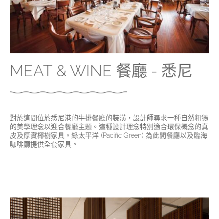
MEAT & WINE 餐廳 - 悉尼
對於這間位於悉尼港的牛排餐廳的裝潢，設計師尋求一種自然粗獷
的美學理念以迎合餐廳主題。這種設計理念特別適合環保概念的真
皮及厚實椰樹家具。綠太平洋 (Pacific Green) 為此間餐廳以及臨海
咖啡廳提供全套家具。