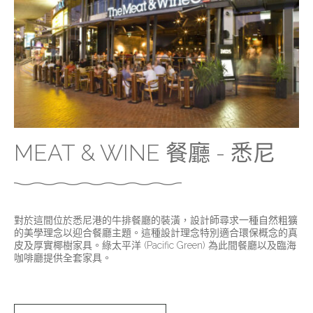
MEAT & WINE 餐廳 - 悉尼
對於這間位於悉尼港的牛排餐廳的裝潢，設計師尋求一種自然粗獷
的美學理念以迎合餐廳主題。這種設計理念特別適合環保概念的真
皮及厚實椰樹家具。綠太平洋 (Pacific Green) 為此間餐廳以及臨海
咖啡廳提供全套家具。