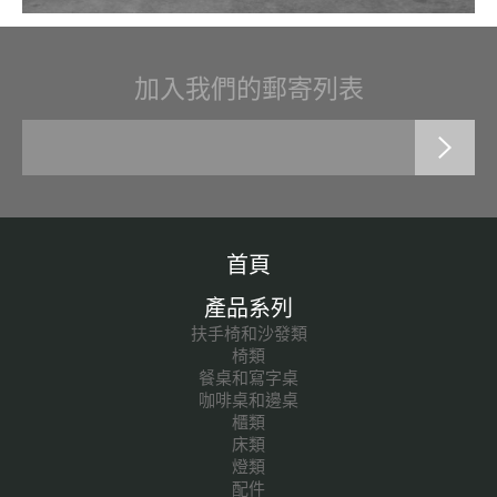
加入我們的郵寄列表
首頁
產品系列
扶手椅和沙發類
椅類
餐桌和寫字桌
咖啡桌和邊桌
櫃類
床類
燈類
配件