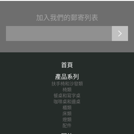
加入我們的郵寄列表
首頁
產品系列
扶手椅和沙發類
椅類
餐桌和寫字桌
咖啡桌和邊桌
櫃類
床類
燈類
配件