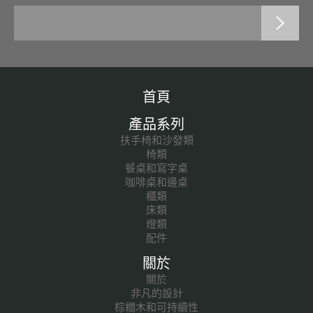
首頁
產品系列
扶手椅和沙發類
椅類
餐桌和寫字桌
咖啡桌和邊桌
櫃類
床類
燈類
配件
關於
關於
非凡的設計
棕櫚木和可持續性