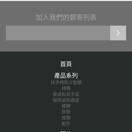
加入我們的郵寄列表
首頁
產品系列
扶手椅和沙發類
椅類
餐桌和寫字桌
咖啡桌和邊桌
櫃類
床類
燈類
配件