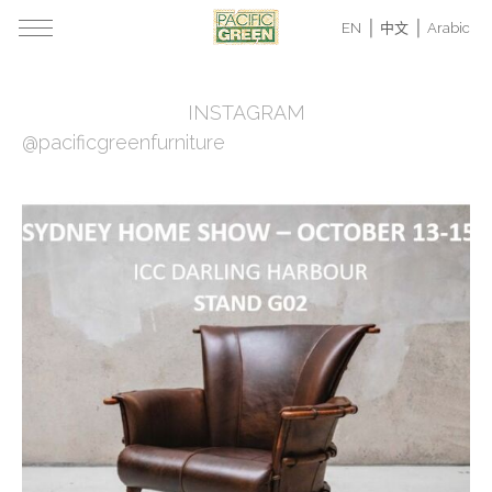
EN
中文
Arabic
INSTAGRAM
@pacificgreenfurniture