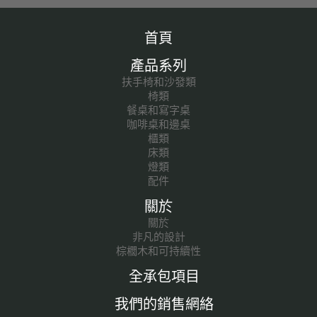
首頁
產品系列
扶手椅和沙發類
椅類
餐桌和寫字桌
咖啡桌和邊桌
櫃類
床類
燈類
配件
關於
關於
非凡的設計
棕櫚木和可持續性
全承包項目
我們的銷售網絡