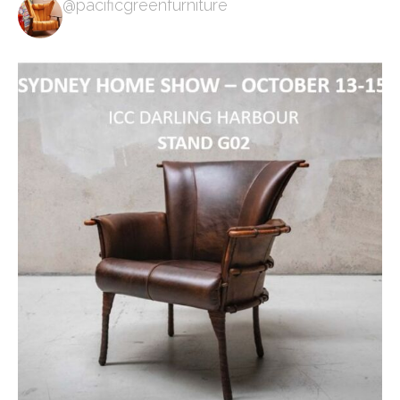
@pacificgreenfurniture