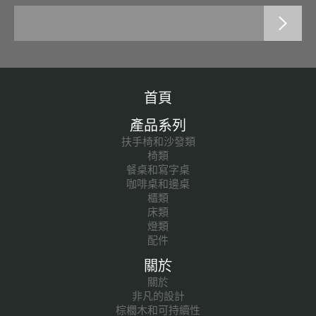
首頁
產品系列
扶手椅和沙發類
椅類
餐桌和寫字桌
咖啡桌和邊桌
櫃類
床類
燈類
配件
關於
關於
非凡的設計
棕櫚木和可持續性