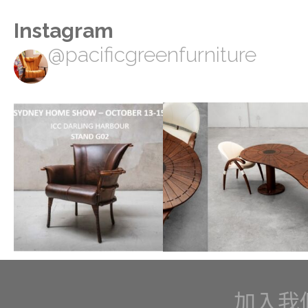
Instagram
@pacificgreenfurniture
加入我