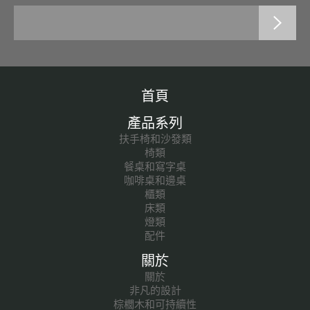
首頁
產品系列
扶手椅和沙發類
椅類
餐桌和寫字桌
咖啡桌和邊桌
櫃類
床類
燈類
配件
關於
關於
非凡的設計
棕櫚木和可持續性