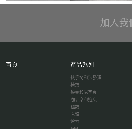
加入我
首頁
產品系列
扶手椅和沙發類
椅類
餐桌和寫字桌
咖啡桌和邊桌
櫃類
床類
燈類
配件