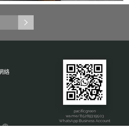
網絡
pacificgreen
wa.me/85269319503
WhatsApp Business Account