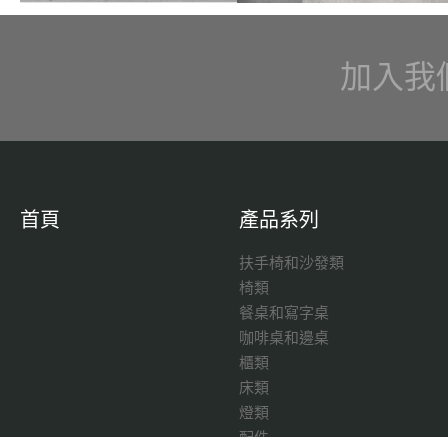
加入我
首頁
產品系列
扶手椅和沙發類
椅類
餐桌和寫字桌
咖啡桌和邊桌
櫃類
床類
燈類
配件