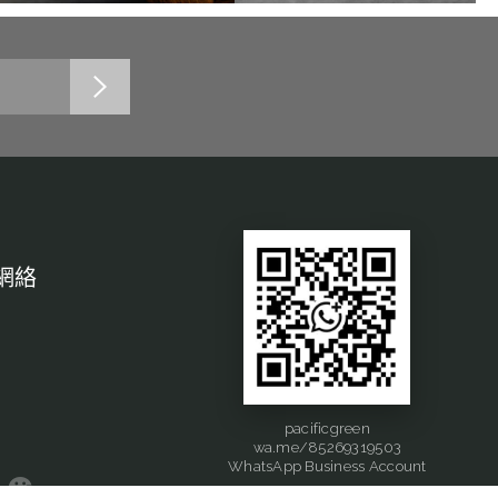
網絡
pacificgreen
wa.me/85269319503
WhatsApp Business Account