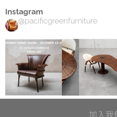
Instagram
@pacificgreenfurniture
加入我