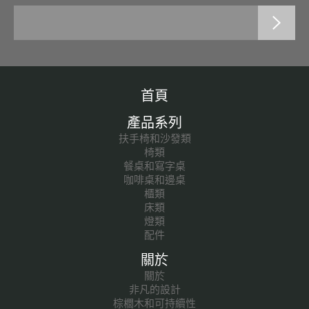
首頁
產品系列
扶手椅和沙發類
椅類
餐桌和寫字桌
咖啡桌和邊桌
櫃類
床類
燈類
配件
關於
關於
非凡的設計
棕櫚木和可持續性