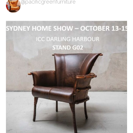
@pacificgreenfurniture