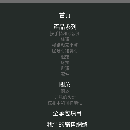
首頁
產品系列
扶手椅和沙發類
椅類
餐桌和寫字桌
咖啡桌和邊桌
櫃類
床類
燈類
配件
關於
關於
非凡的設計
棕櫚木和可持續性
全承包項目
我們的銷售網絡