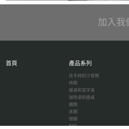
加入我
首頁
產品系列
扶手椅和沙發類
椅類
餐桌和寫字桌
咖啡桌和邊桌
櫃類
床類
燈類
配件