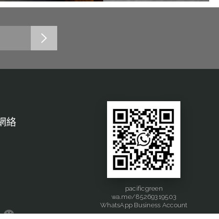
網絡
pacificgreen
wa.me/85269319503
WhatsApp Business Account