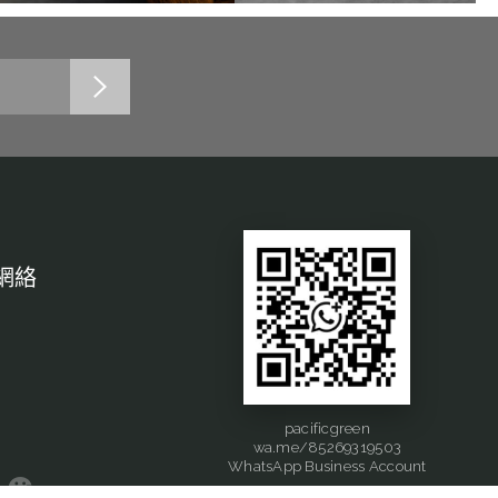
網絡
pacificgreen
wa.me/85269319503
WhatsApp Business Account