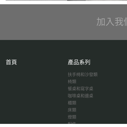
加入我
首頁
產品系列
扶手椅和沙發類
椅類
餐桌和寫字桌
咖啡桌和邊桌
櫃類
床類
燈類
配件