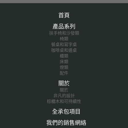
首頁
產品系列
扶手椅和沙發類
椅類
餐桌和寫字桌
咖啡桌和邊桌
櫃類
床類
燈類
配件
關於
關於
非凡的設計
棕櫚木和可持續性
全承包項目
我們的銷售網絡