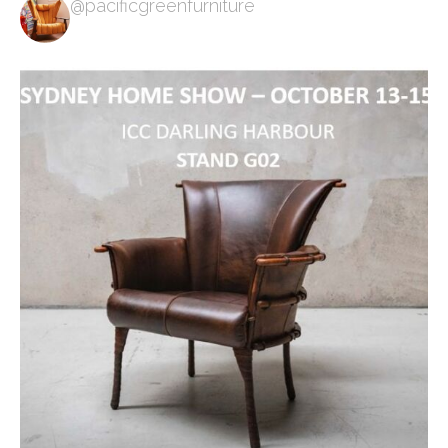
@pacificgreenfurniture