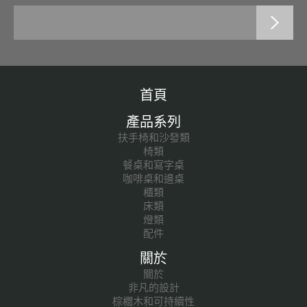
首頁
產品系列
扶手椅和沙發類
椅類
餐桌和寫字桌
咖啡桌和邊桌
櫃類
床類
燈類
配件
關於
關於
非凡的設計
棕櫚木和可持續性