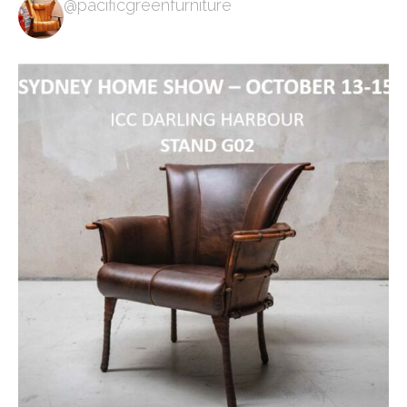
@pacificgreenfurniture