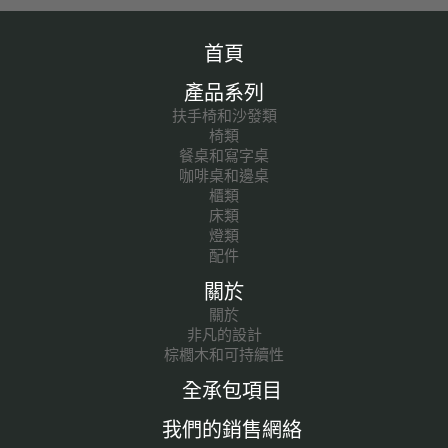
首頁
產品系列
扶手椅和沙發類
椅類
餐桌和寫字桌
咖啡桌和邊桌
櫃類
床類
燈類
配件
關於
關於
非凡的設計
棕櫚木和可持續性
全承包項目
我們的銷售網絡