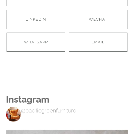
LINKEDIN
WECHAT
WHATSAPP
EMAIL
Instagram
@pacificgreenfurniture