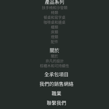
產品系列
扶手椅和沙發類
椅類
餐桌和寫字桌
咖啡桌和邊桌
櫃類
床類
燈類
配件
關於
關於
非凡的設計
棕櫚木和可持續性
全承包項目
我們的銷售網絡
職業
聯繫我們