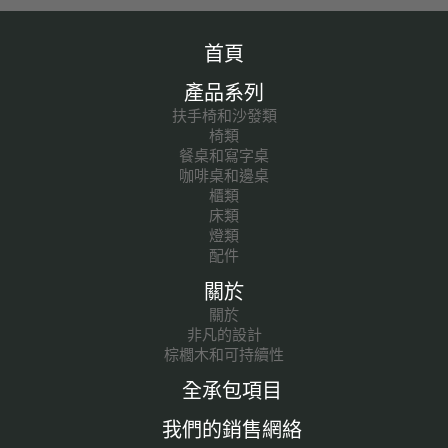
首頁
產品系列
扶手椅和沙發類
椅類
餐桌和寫字桌
咖啡桌和邊桌
櫃類
床類
燈類
配件
關於
關於
非凡的設計
棕櫚木和可持續性
全承包項目
我們的銷售網絡