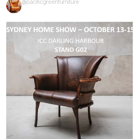
@pacificgreenfurniture