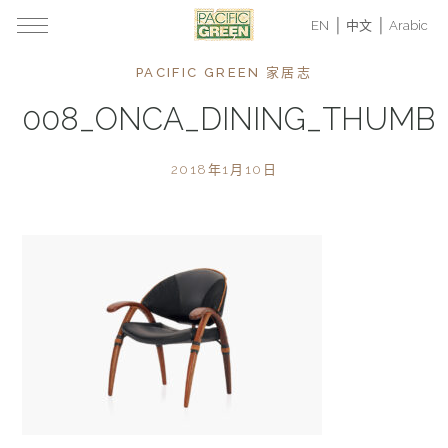
EN
中文
Arabic
PACIFIC GREEN 家居志
008_ONCA_DINING_THUMB
2018年1月10日