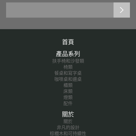
首頁
產品系列
扶手椅和沙發類
椅類
餐桌和寫字桌
咖啡桌和邊桌
櫃類
床類
燈類
配件
關於
關於
非凡的設計
棕櫚木和可持續性