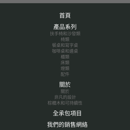
首頁
產品系列
扶手椅和沙發類
椅類
餐桌和寫字桌
咖啡桌和邊桌
櫃類
床類
燈類
配件
關於
關於
非凡的設計
棕櫚木和可持續性
全承包項目
我們的銷售網絡