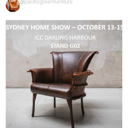
@pacificgreenfurniture