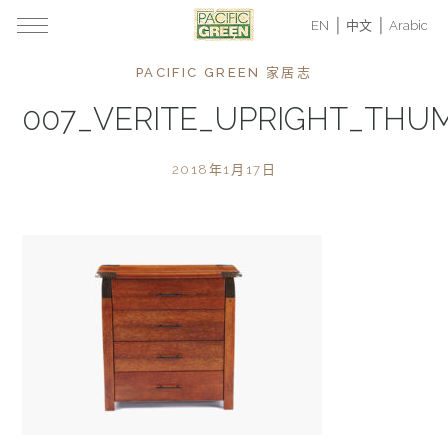
EN
中文
Arabic
PACIFIC GREEN 家居志
007_VERITE_UPRIGHT_THU
2018年1月17日