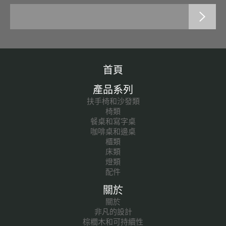
首頁
產品系列
扶手椅和沙發類
椅類
餐桌和寫字桌
咖啡桌和邊桌
櫃類
床類
燈類
配件
關於
關於
非凡的設計
棕櫚木和可持續性