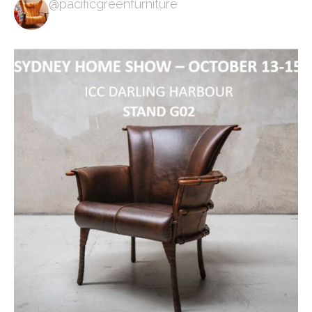
@pacificgreenfurniture