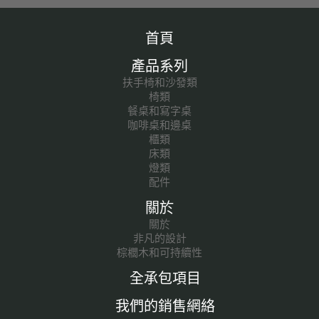
首頁
產品系列
扶手椅和沙發類
椅類
餐桌和寫字桌
咖啡桌和邊桌
櫃類
床類
燈類
配件
關於
關於
非凡的設計
棕櫚木和可持續性
全承包項目
我們的銷售網絡