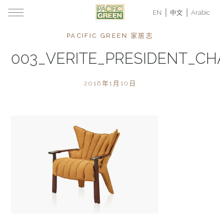
EN
中文
Arabic
PACIFIC GREEN 家居志
003_VERITE_PRESIDENT_C
2018年1月10日