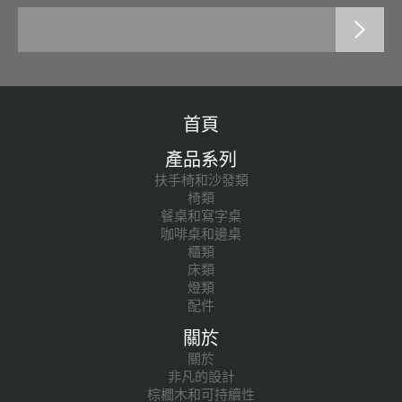
首頁
產品系列
扶手椅和沙發類
椅類
餐桌和寫字桌
咖啡桌和邊桌
櫃類
床類
燈類
配件
關於
關於
非凡的設計
棕櫚木和可持續性