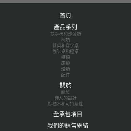
首頁
產品系列
扶手椅和沙發類
椅類
餐桌和寫字桌
咖啡桌和邊桌
櫃類
床類
燈類
配件
關於
關於
非凡的設計
棕櫚木和可持續性
全承包項目
我們的銷售網絡