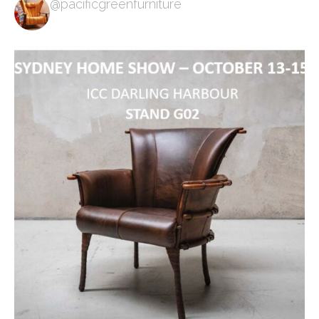
@pacificgreenfurniture