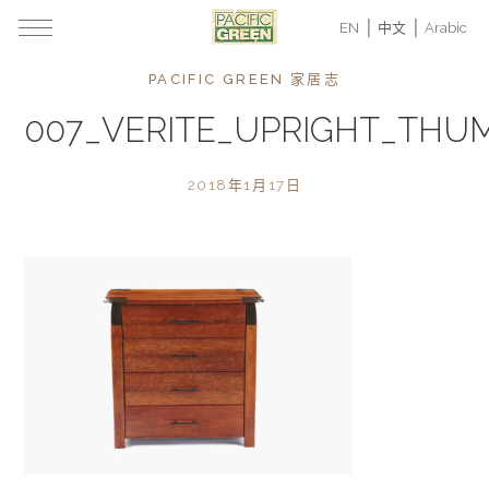
EN
中文
Arabic
PACIFIC GREEN 家居志
007_VERITE_UPRIGHT_THU
2018年1月17日