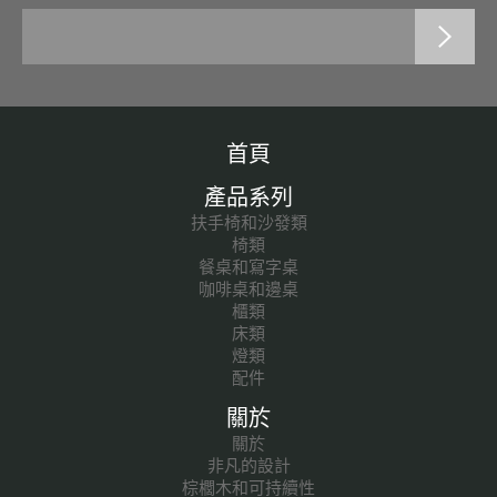
首頁
產品系列
扶手椅和沙發類
椅類
餐桌和寫字桌
咖啡桌和邊桌
櫃類
床類
燈類
配件
關於
關於
非凡的設計
棕櫚木和可持續性