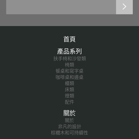
首頁
產品系列
扶手椅和沙發類
椅類
餐桌和寫字桌
咖啡桌和邊桌
櫃類
床類
燈類
配件
關於
關於
非凡的設計
棕櫚木和可持續性