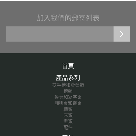
加入我們的郵寄列表
首頁
產品系列
扶手椅和沙發類
椅類
餐桌和寫字桌
咖啡桌和邊桌
櫃類
床類
燈類
配件