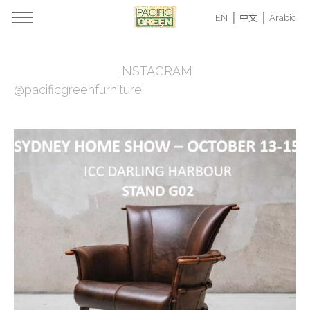
EN
中文
Arabic
INSTAGRAM
@pacificgreenfurniture