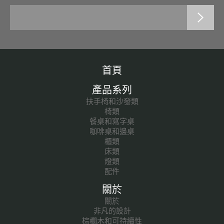
首頁
產品系列
扶手椅和沙發類
椅類
餐桌和寫字桌
咖啡桌和邊桌
櫃類
床類
燈類
配件
關於
關於
非凡的設計
棕櫚木和可持續性