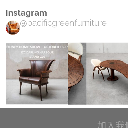
Instagram
@pacificgreenfurniture
加入我