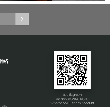
網絡
pacificgreen
wa.me/85269319503
WhatsApp Business Account