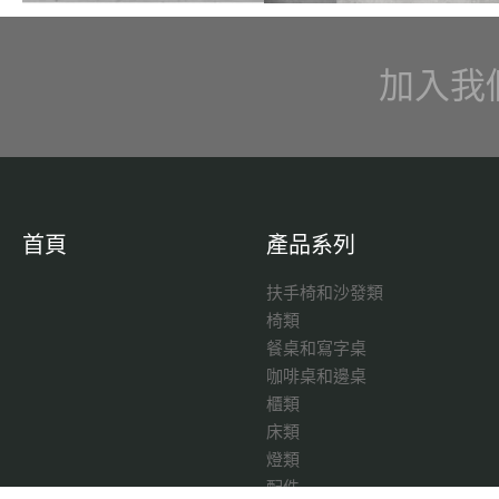
加入我
首頁
產品系列
扶手椅和沙發類
椅類
餐桌和寫字桌
咖啡桌和邊桌
櫃類
床類
燈類
配件