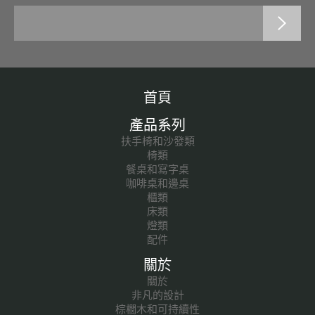
首頁
產品系列
扶手椅和沙發類
椅類
餐桌和寫字桌
咖啡桌和邊桌
櫃類
床類
燈類
配件
關於
關於
非凡的設計
棕櫚木和可持續性