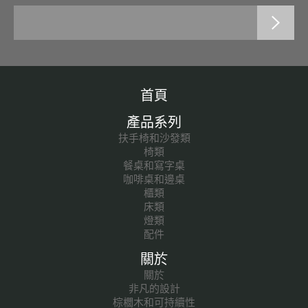
首頁
產品系列
扶手椅和沙發類
椅類
餐桌和寫字桌
咖啡桌和邊桌
櫃類
床類
燈類
配件
關於
關於
非凡的設計
棕櫚木和可持續性