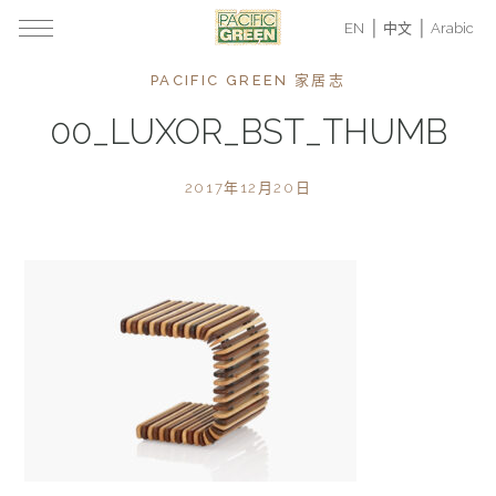
EN
中文
Arabic
PACIFIC GREEN 家居志
00_LUXOR_BST_THUMB
2017年12月20日