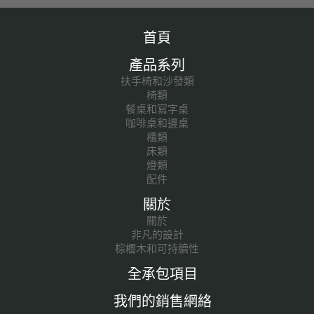
首頁
產品系列
扶手椅和沙發類
椅類
餐桌和寫字桌
咖啡桌和邊桌
櫃類
床類
燈類
配件
關於
關於
非凡的設計
棕櫚木和可持續性
全承包項目
我們的銷售網絡