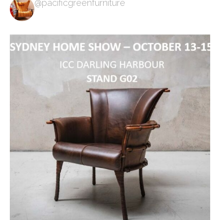
@pacificgreenfurniture