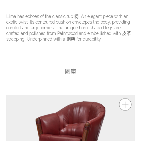
Lima has echoes of the classic tub 椅. An elegant piece with an
exotic twist. Its contoured cushion envelopes the body, providing
comfort and ergonomics. The unique horn-shaped legs are
crafted and polished from Palmwood and embellished with 皮革
strapping. Underpinned with a 鋼架 for durability.
圖庫