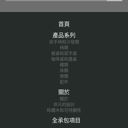
首頁
產品系列
扶手椅和沙發類
椅類
餐桌和寫字桌
咖啡桌和邊桌
櫃類
床類
燈類
配件
關於
關於
非凡的設計
棕櫚木和可持續性
全承包項目