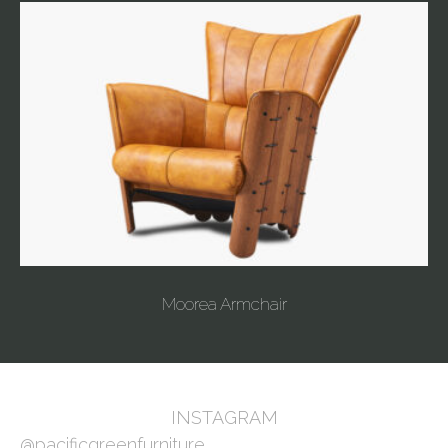
Moorea Armchair
INSTAGRAM
@pacificgreenfurniture